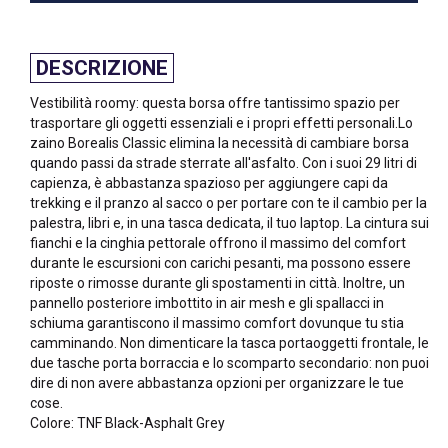
DESCRIZIONE
Vestibilità roomy: questa borsa offre tantissimo spazio per
trasportare gli oggetti essenziali e i propri effetti personali.Lo
zaino Borealis Classic elimina la necessità di cambiare borsa
quando passi da strade sterrate all'asfalto. Con i suoi 29 litri di
capienza, è abbastanza spazioso per aggiungere capi da
trekking e il pranzo al sacco o per portare con te il cambio per la
palestra, libri e, in una tasca dedicata, il tuo laptop. La cintura sui
fianchi e la cinghia pettorale offrono il massimo del comfort
durante le escursioni con carichi pesanti, ma possono essere
riposte o rimosse durante gli spostamenti in città. Inoltre, un
pannello posteriore imbottito in air mesh e gli spallacci in
schiuma garantiscono il massimo comfort dovunque tu stia
camminando. Non dimenticare la tasca portaoggetti frontale, le
due tasche porta borraccia e lo scomparto secondario: non puoi
dire di non avere abbastanza opzioni per organizzare le tue
cose.
Colore: TNF Black-Asphalt Grey