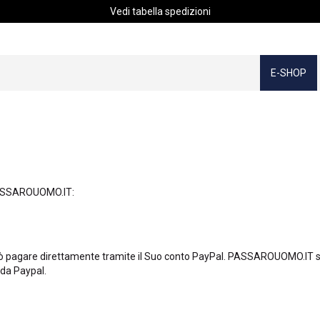
Vedi tabella spedizioni
E-SHOP
PASSAROUOMO.IT:
ò pagare direttamente tramite il Suo conto PayPal. PASSAROUOMO.IT si ri
 da Paypal.