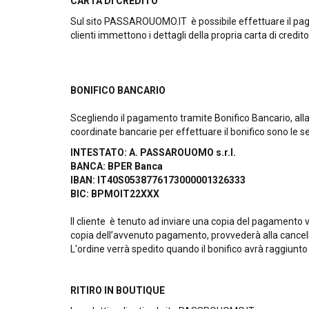
CARTA DI CREDITO
Sul sito PASSAROUOMO.IT è possibile effettuare il pagam
clienti immettono i dettagli della propria carta di credi
BONIFICO BANCARIO
Scegliendo il pagamento tramite Bonifico Bancario, alla
coordinate bancarie per effettuare il bonifico sono le s
INTESTATO: A. PASSAROUOMO s.r.l.
BANCA: BPER Banca
IBAN: IT40S0538776173000001326333
BIC: BPMOIT22XXX
Il cliente è tenuto ad inviare una copia del pagamento 
copia dell’avvenuto pagamento, provvederà alla cancell
L'ordine verrà spedito quando il bonifico avrà raggiunto 
RITIRO IN BOUTIQUE