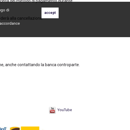
a scelta del metodo di pagamento durante
ego di
vederà alla cancellazione.
n accordance
one, anche contattando la banca controparte.
YouTube