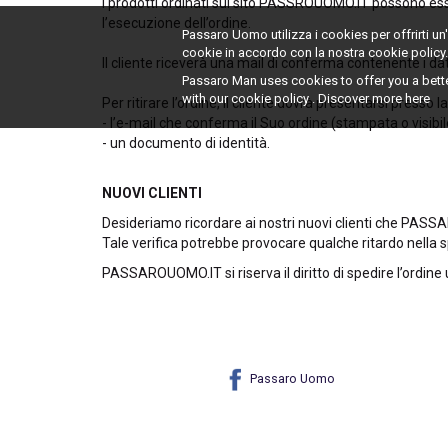
I prodotti ordinati sul sito PASSROUOMO.IT possono ess
l’esecuzione dell’ordine.
Passaro Uomo utilizza i cookies per offrirti u
cookie in accordo con la nostra cookie policy
Il cliente riceverà una mail di conferma contenente i dati
Passaro Man uses cookies to offer you a bett
with our cookie policy . Discover more
here
Per ritirare l’ordine, il cliente dovrà presentarsi presso
- l’e-mail che conferma il Suo ordine (stampata o visibil
- un documento di identità.
NUOVI CLIENTI
Desideriamo ricordare ai nostri nuovi clienti che PASS
Tale verifica potrebbe provocare qualche ritardo nella s
PASSAROUOMO.IT si riserva il diritto di spedire l’ordine 
Passaro Uomo