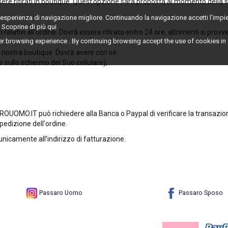
ere ritirati in boutique. Quest’opzione sarà proposta al momento dell
n'esperienza di navigazione migliore. Continuando la navigazione accetti l'impi
. Scoprine di più
qui
 relativi all'ordine. Dovrà essere ritirato entro 24 ore, altrimenti si prov
er browsing experience . By continuing browsing accept the use of cookies i
 la nostra boutique. Dovrà avere con sé:
e sullo schermo del Suo cellulare);
AROUOMO.IT può richiedere alla Banca o Paypal di verificare la transazi
pedizione dell'ordine.
unicamente all’indirizzo di fatturazione.
Passaro Uomo
Passaro Sposo