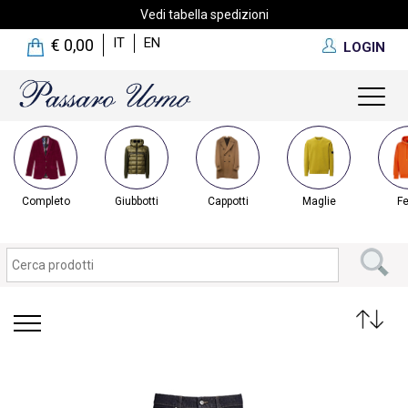
Vedi tabella spedizioni
IT
EN
€ 0,00
LOGIN
Toggl
naviga
Completo
Giubbotti
Cappotti
Maglie
Fe