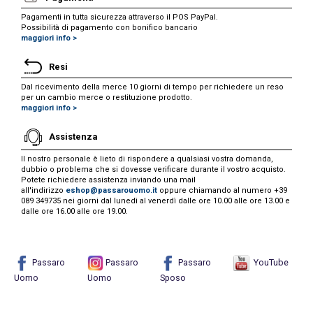
Pagamenti in tutta sicurezza attraverso il POS PayPal.
Possibilità di pagamento con bonifico bancario
maggiori info >
Resi
Dal ricevimento della merce 10 giorni di tempo per richiedere un reso
per un cambio merce o restituzione prodotto.
maggiori info >
Assistenza
Il nostro personale è lieto di rispondere a qualsiasi vostra domanda,
dubbio o problema che si dovesse verificare durante il vostro acquisto.
Potete richiedere assistenza inviando una mail
all'indirizzo
eshop@passarouomo.it
oppure chiamando al numero +39
089 349735 nei giorni dal lunedì al venerdì dalle ore 10.00 alle ore 13.00 e
dalle ore 16.00 alle ore 19.00.
Passaro
Passaro
Passaro
YouTube
Uomo
Uomo
Sposo