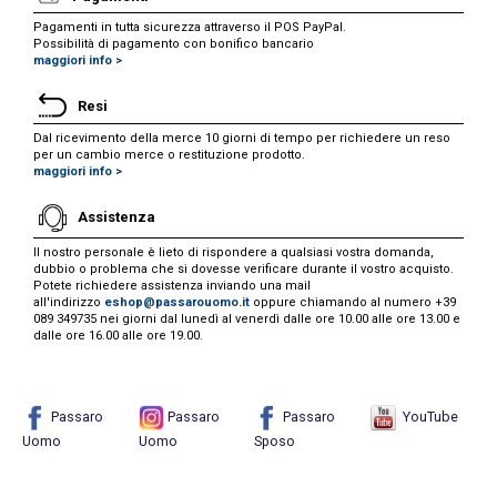
Pagamenti in tutta sicurezza attraverso il POS PayPal.
Possibilità di pagamento con bonifico bancario
maggiori info >
Resi
Dal ricevimento della merce 10 giorni di tempo per richiedere un reso
per un cambio merce o restituzione prodotto.
maggiori info >
Assistenza
Il nostro personale è lieto di rispondere a qualsiasi vostra domanda,
dubbio o problema che si dovesse verificare durante il vostro acquisto.
Potete richiedere assistenza inviando una mail
all'indirizzo
eshop@passarouomo.it
oppure chiamando al numero +39
089 349735 nei giorni dal lunedì al venerdì dalle ore 10.00 alle ore 13.00 e
dalle ore 16.00 alle ore 19.00.
Passaro
Passaro
Passaro
YouTube
Uomo
Uomo
Sposo