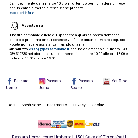
Dal ricevimento della merce 10 giorni di tempo per richiedere un reso
per un cambio merce o restituzione prodotto.
maggiori info >
Assistenza
Il nostro personale è lieto di rispondere a qualsiasi vostra domanda,
dubbio o problema che si dovesse verificare durante il vostro acquisto.
Potete richiedere assistenza inviando una mail
all'indirizzo
eshop@passarouomo.it
oppure chiamando al numero +39
089 349735 nei giorni dal lunedì al venerdì dalle ore 10.00 alle ore 13.00 e
dalle ore 16.00 alle ore 19.00.
Passaro
Passaro
Passaro
YouTube
Uomo
Uomo
Sposo
Resi
Spedizione
Pagamento
Privacy
Cookie
Passaro Uomo: corso Umberto I, 150 | Cava de' Tirreni (sa) |