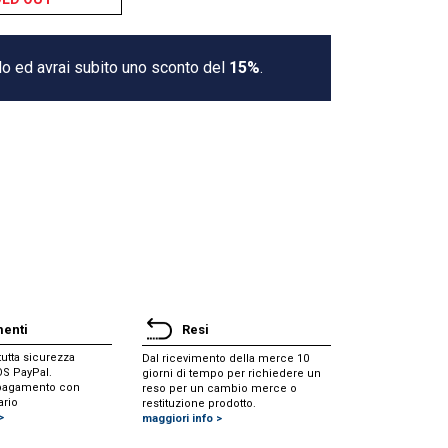
lo ed avrai subito uno sconto del
15%
.
enti
Resi
utta sicurezza
Dal ricevimento della merce 10
POS PayPal.
giorni di tempo per richiedere un
i pagamento con
reso per un cambio merce o
ario
restituzione prodotto.
>
maggiori info >