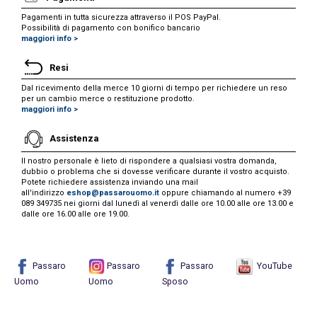
Pagamenti in tutta sicurezza attraverso il POS PayPal.
Possibilità di pagamento con bonifico bancario
maggiori info >
Resi
Dal ricevimento della merce 10 giorni di tempo per richiedere un reso
per un cambio merce o restituzione prodotto.
maggiori info >
Assistenza
Il nostro personale è lieto di rispondere a qualsiasi vostra domanda,
dubbio o problema che si dovesse verificare durante il vostro acquisto.
Potete richiedere assistenza inviando una mail
all'indirizzo
eshop@passarouomo.it
oppure chiamando al numero +39
089 349735 nei giorni dal lunedì al venerdì dalle ore 10.00 alle ore 13.00 e
dalle ore 16.00 alle ore 19.00.
Passaro
Passaro
Passaro
YouTube
Uomo
Uomo
Sposo