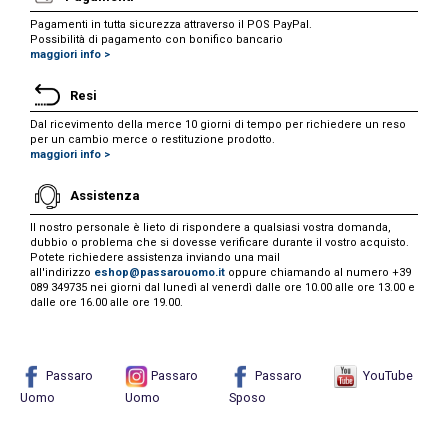
Pagamenti in tutta sicurezza attraverso il POS PayPal.
Possibilità di pagamento con bonifico bancario
maggiori info >
Resi
Dal ricevimento della merce 10 giorni di tempo per richiedere un reso
per un cambio merce o restituzione prodotto.
maggiori info >
Assistenza
Il nostro personale è lieto di rispondere a qualsiasi vostra domanda,
dubbio o problema che si dovesse verificare durante il vostro acquisto.
Potete richiedere assistenza inviando una mail
all'indirizzo
eshop@passarouomo.it
oppure chiamando al numero +39
089 349735 nei giorni dal lunedì al venerdì dalle ore 10.00 alle ore 13.00 e
dalle ore 16.00 alle ore 19.00.
Passaro
Passaro
Passaro
YouTube
Uomo
Uomo
Sposo