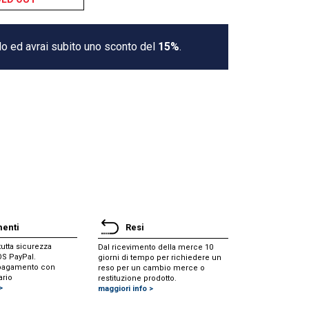
lo ed avrai subito uno sconto del
15%
.
enti
Resi
utta sicurezza
Dal ricevimento della merce 10
POS PayPal.
giorni di tempo per richiedere un
i pagamento con
reso per un cambio merce o
ario
restituzione prodotto.
>
maggiori info >