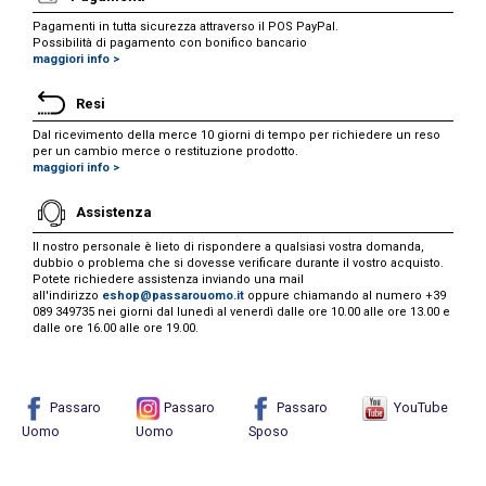
Pagamenti in tutta sicurezza attraverso il POS PayPal.
Possibilità di pagamento con bonifico bancario
maggiori info >
Resi
Dal ricevimento della merce 10 giorni di tempo per richiedere un reso
per un cambio merce o restituzione prodotto.
maggiori info >
Assistenza
Il nostro personale è lieto di rispondere a qualsiasi vostra domanda,
dubbio o problema che si dovesse verificare durante il vostro acquisto.
Potete richiedere assistenza inviando una mail
all'indirizzo
eshop@passarouomo.it
oppure chiamando al numero +39
089 349735 nei giorni dal lunedì al venerdì dalle ore 10.00 alle ore 13.00 e
dalle ore 16.00 alle ore 19.00.
Passaro
Passaro
Passaro
YouTube
Uomo
Uomo
Sposo