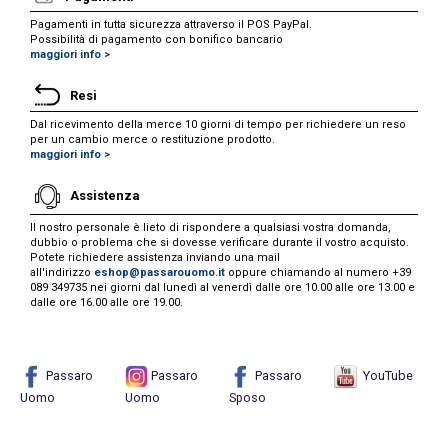
Pagamenti in tutta sicurezza attraverso il POS PayPal.
Possibilità di pagamento con bonifico bancario
maggiori info >
Resi
Dal ricevimento della merce 10 giorni di tempo per richiedere un reso
per un cambio merce o restituzione prodotto.
maggiori info >
Assistenza
Il nostro personale è lieto di rispondere a qualsiasi vostra domanda,
dubbio o problema che si dovesse verificare durante il vostro acquisto.
Potete richiedere assistenza inviando una mail
all'indirizzo
eshop@passarouomo.it
oppure chiamando al numero +39
089 349735 nei giorni dal lunedì al venerdì dalle ore 10.00 alle ore 13.00 e
dalle ore 16.00 alle ore 19.00.
Passaro
Passaro
Passaro
YouTube
Uomo
Uomo
Sposo