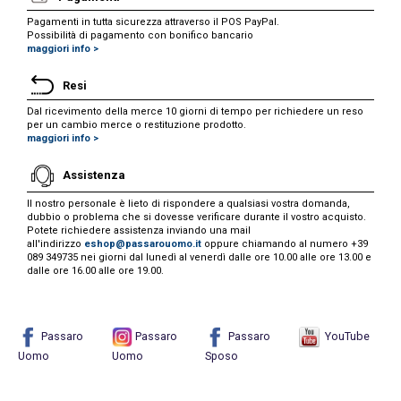
Pagamenti in tutta sicurezza attraverso il POS PayPal.
Possibilità di pagamento con bonifico bancario
maggiori info >
Resi
Dal ricevimento della merce 10 giorni di tempo per richiedere un reso
per un cambio merce o restituzione prodotto.
maggiori info >
Assistenza
Il nostro personale è lieto di rispondere a qualsiasi vostra domanda,
dubbio o problema che si dovesse verificare durante il vostro acquisto.
Potete richiedere assistenza inviando una mail
all'indirizzo
eshop@passarouomo.it
oppure chiamando al numero +39
089 349735 nei giorni dal lunedì al venerdì dalle ore 10.00 alle ore 13.00 e
dalle ore 16.00 alle ore 19.00.
Passaro
Passaro
Passaro
YouTube
Uomo
Uomo
Sposo