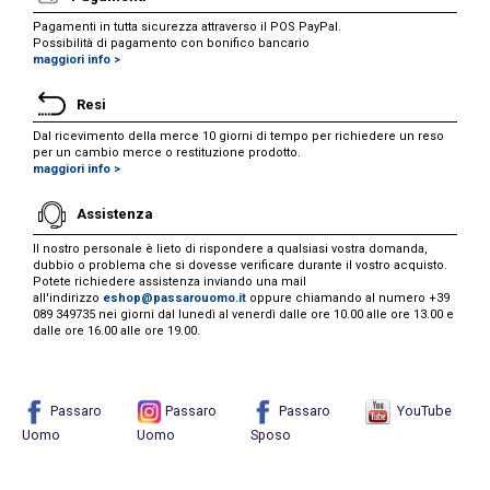
Pagamenti in tutta sicurezza attraverso il POS PayPal.
Possibilità di pagamento con bonifico bancario
maggiori info >
Resi
Dal ricevimento della merce 10 giorni di tempo per richiedere un reso
per un cambio merce o restituzione prodotto.
maggiori info >
Assistenza
Il nostro personale è lieto di rispondere a qualsiasi vostra domanda,
dubbio o problema che si dovesse verificare durante il vostro acquisto.
Potete richiedere assistenza inviando una mail
all'indirizzo
eshop@passarouomo.it
oppure chiamando al numero +39
089 349735 nei giorni dal lunedì al venerdì dalle ore 10.00 alle ore 13.00 e
dalle ore 16.00 alle ore 19.00.
Passaro
Passaro
Passaro
YouTube
Uomo
Uomo
Sposo