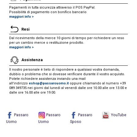
Pagamenti in tutta sicurezza attraverso il POS PayPal.
Possibilità di pagamento con bonifico bancario
maggiori info >
Resi
Dal ricevimento della merce 10 giorni di tempo per richiedere un reso
per un cambio merce o restituzione prodotto.
maggiori info >
Assistenza
Il nostro personale è lieto di rispondere a qualsiasi vostra domanda,
dubbio o problema che si dovesse verificare durante il vostro acquisto.
Potete richiedere assistenza inviando una mail
all'indirizzo
eshop@passarouomo.it
oppure chiamando al numero +39
089 349735 nei giorni dal lunedì al venerdì dalle ore 10.00 alle ore 13.00 e
dalle ore 16.00 alle ore 19.00.
Passaro
Passaro
Passaro
YouTube
Uomo
Uomo
Sposo