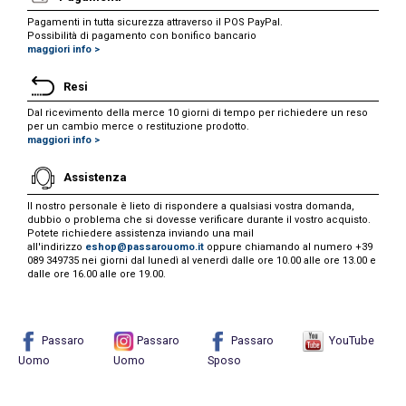
Pagamenti in tutta sicurezza attraverso il POS PayPal.
Possibilità di pagamento con bonifico bancario
maggiori info >
Resi
Dal ricevimento della merce 10 giorni di tempo per richiedere un reso
per un cambio merce o restituzione prodotto.
maggiori info >
Assistenza
Il nostro personale è lieto di rispondere a qualsiasi vostra domanda,
dubbio o problema che si dovesse verificare durante il vostro acquisto.
Potete richiedere assistenza inviando una mail
all'indirizzo
eshop@passarouomo.it
oppure chiamando al numero +39
089 349735 nei giorni dal lunedì al venerdì dalle ore 10.00 alle ore 13.00 e
dalle ore 16.00 alle ore 19.00.
Passaro
Passaro
Passaro
YouTube
Uomo
Uomo
Sposo