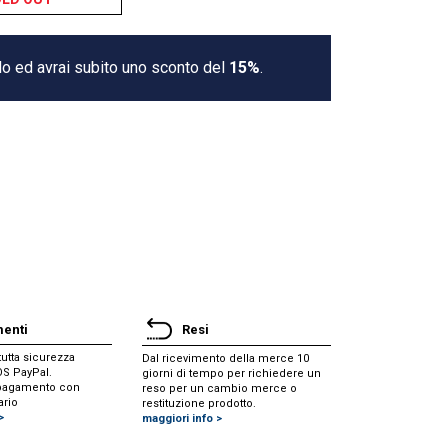
lo ed avrai subito uno sconto del
15%
.
enti
Resi
utta sicurezza
Dal ricevimento della merce 10
POS PayPal.
giorni di tempo per richiedere un
i pagamento con
reso per un cambio merce o
ario
restituzione prodotto.
>
maggiori info >