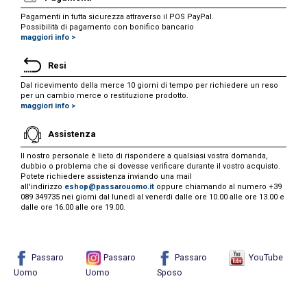
Pagamenti in tutta sicurezza attraverso il POS PayPal.
Possibilità di pagamento con bonifico bancario
maggiori info >
Resi
Dal ricevimento della merce 10 giorni di tempo per richiedere un reso
per un cambio merce o restituzione prodotto.
maggiori info >
Assistenza
Il nostro personale è lieto di rispondere a qualsiasi vostra domanda,
dubbio o problema che si dovesse verificare durante il vostro acquisto.
Potete richiedere assistenza inviando una mail
all'indirizzo
eshop@passarouomo.it
oppure chiamando al numero +39
089 349735 nei giorni dal lunedì al venerdì dalle ore 10.00 alle ore 13.00 e
dalle ore 16.00 alle ore 19.00.
Passaro
Passaro
Passaro
YouTube
Uomo
Uomo
Sposo