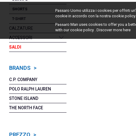
SHORTS
Passaro Uomo utilizza i cookies per offrirti u
cookie in accordo con la nostra cookie policy
T-SHIRT
Passaro Man uses cookies to offer you a bett
CALZATURE
with our cookie policy . Discover more
here
ACCESSORI
SALDI
BRANDS >
C.P. COMPANY
POLO RALPH LAUREN
STONE ISLAND
THE NORTH FACE
PREZZO >